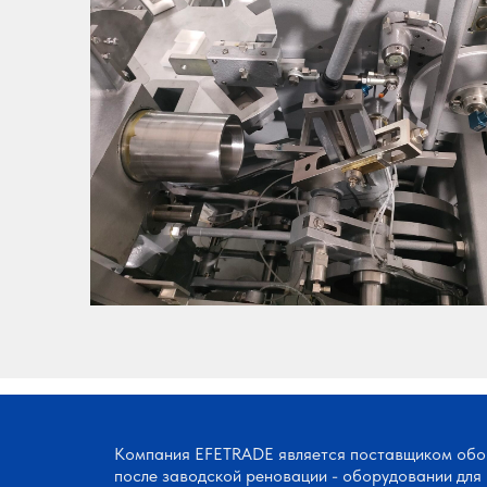
Компания EFETRADE является поставщиком обо
после заводской реновации - оборудовании для