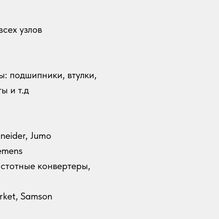
сех узлов
: подшипники, втулки,
ы и т.д
и
neider, Jumo
emens
стотные конвертеры,
rket, Samson